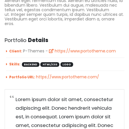
Aenean eget fermentum risus. Aenean eu ultricies nulla, id
bibendum libero. Vestibulum dui augue, malesuada nec
tellus vel, egestas condimentum ipsum. Vestibulum
ut. Integer semper quam turpis, id dapibus nunc ultrices at.
Vestibulum eget orci lobortis, imperdiet diam a, ornare
eros.
Portfolio
Details
P-Themes -
https://www.portotheme.com
Client:
Skills:
BACKEND
HTML/CSS
LOGO
https://www.portotheme.com/
Portfolio URL:
Lorem ipsum dolor sit amet, consectetur
adipiscing elit. Donec hendrerit vehicula
est, in consequat. Lorem ipsum dolor sit
amet, consectetur adipiscing elit. Donec