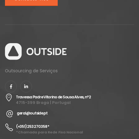
Outsourcing de Serviços
Travessa Padre Vitorino de Sousa Alves, nº2
4715-399 Braga | Portugal
geral@outside.pt
(+351) 253 270 358 *
*Chamada para Rede Fixa Nacional