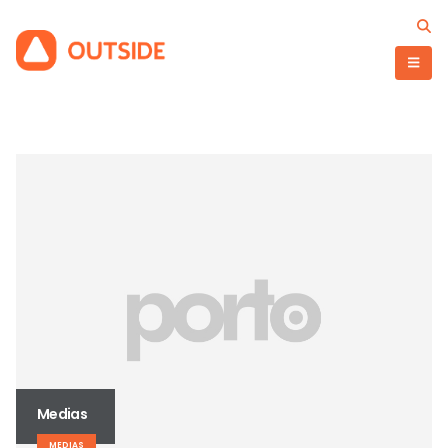
Full Width Slider
Gallery
WEBSITE
BRAND
Medias
MEDIAS