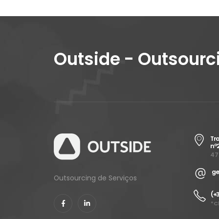
Outside - Outsourc
Tra
nº
47
ge
Outsourcing de Serviços
(+3
*C