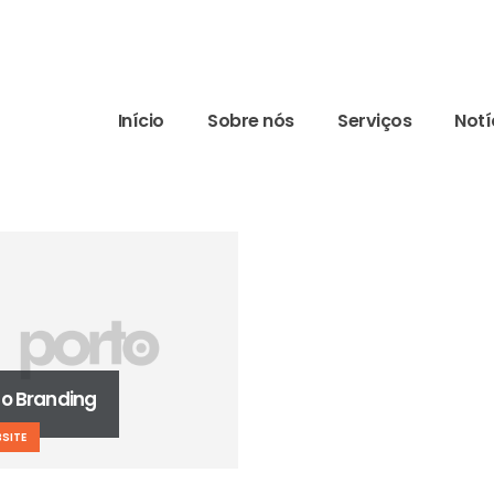
Início
Sobre nós
Serviços
Notí
Carousel
WEBSITE
to Branding
SITE