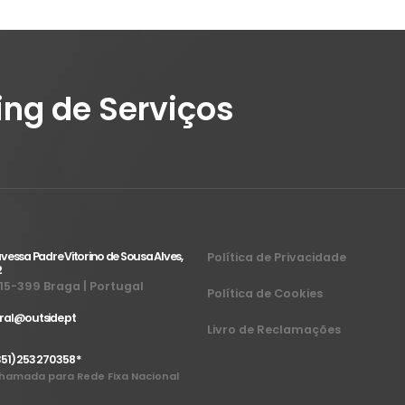
ing de Serviços
vessa Padre Vitorino de Sousa Alves,
Política de Privacidade
2
15-399 Braga | Portugal
Política de Cookies
ral@outside.pt
Livro de Reclamações
51) 253 270 358 *
hamada para Rede Fixa Nacional