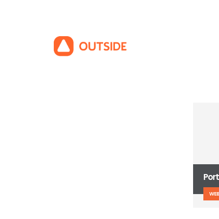
Full Width Slider
WEBSITE
Por
WEB