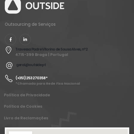
Outsourcing de Serviços
Travessa Padre Vitorino de Sousa Alves, nº2
4715-399 Braga | Portugal
geral@outside.pt
(+351) 253 270 358 *
*Chamada para Rede Fixa Nacional
Política de Privacidade
Política de Cookies
Livro de Reclamações