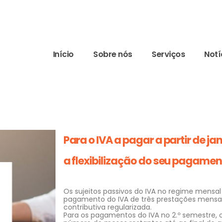
Início
Sobre nós
Serviços
Notí
Para o IVA a pagar a partir de jan
a flexibilização do seu pagamen
Os sujeitos passivos do IVA no regime mensal e
pagamento do IVA de três prestações mensais
contributiva regularizada.
Para os pagamentos do IVA no 2.º semestre,