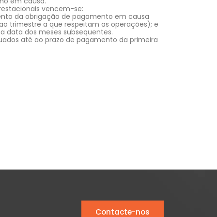
ano em causa.
prestacionais vencem-se:
mento da obrigação de pagamento em causa
o trimestre a que respeitam as operações); e
ma data dos meses subsequentes.
etuados até ao prazo de pagamento da primeira
Contacte-nos