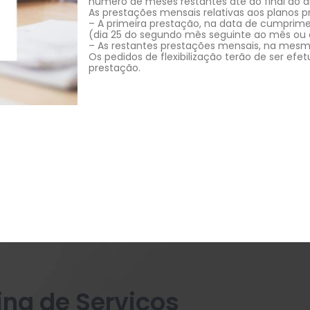
número de meses restantes até ao final do 
As prestações mensais relativas aos planos 
– A primeira prestação, na data de cumpri
(dia 25 do segundo mês seguinte ao mês ou a
– As restantes prestações mensais, na mes
Os pedidos de flexibilização terão de ser ef
prestação.
ing de Serviços