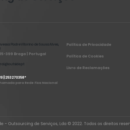
vessa Padre Vitorino de Sousa Alves,
Política de Privacidade
2
15-399 Braga | Portugal
Política de Cookies
ral@outside.pt
Livro de Reclamações
51) 253 270 358 *
hamada para Rede Fixa Nacional
e - Outsourcing de Serviços, Lda © 2022. Todos os direitos rese