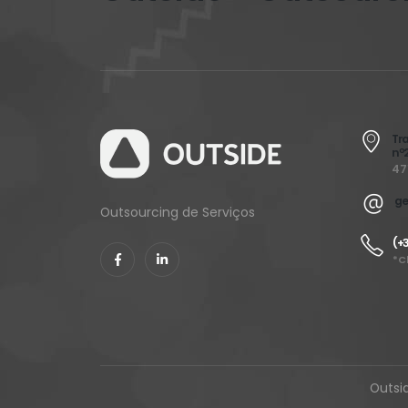
Tra
nº
47
ge
Outsourcing de Serviços
(+3
*C
Outsid